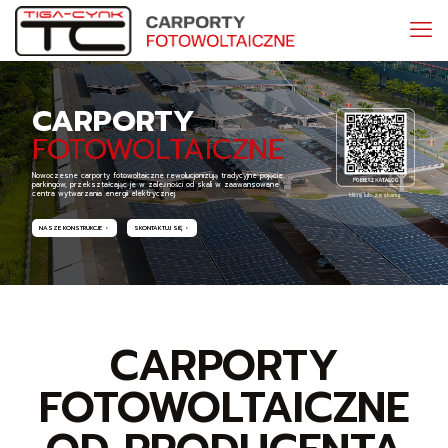
CARPORTY
FOTOWOLTAICZNE
Nowoczesne carporty fotowoltaiczne rewolucjonizują tradycyjne pojęcie
parkingów, przekształcając je w zależności od skali w zaawansowane
centra wytwarzania energii elektrycznej.
kliknij lub zeskanuj
NASZE KONSTRUKCJE
SKONTAKTUJ SIĘ
CARPORTY
FOTOWOLTAICZNE