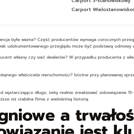
Carport 3-stanowiskowy
Carport Wielostanowisko
gwarancja była ważna? Część producentów wymaga corocznych prze
 Brak udokumentowanego przeglądu może być podstawą odmowy u
roducent własny czy sieć dealerów? W przypadku producenta z wła
kolejnego właściciela nieruchomości? Istotne przy planowanej s
d wystarczająco długo, żeby realnie zrealizować zobowiązanie 15- 
sze niż stabilna firma z wieloletnią historią.
niowe a trwałoś
owiązanie jest k