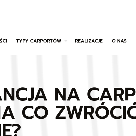
ŚCI
TYPY CARPORTÓW
REALIZACJE
O NAS
NCJA NA CARP
 NA CO ZWRÓCI
E?