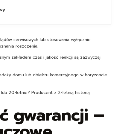
wy
glądów serwisowych lub stosowania wyłącznie
znania roszczenia.
snym zakładem czas i jakość reakcji są zazwyczaj
przedaży domu lub obiektu komercyjnego w horyzoncie
lub 20-letnie? Producent z 2-letnią historią
ć gwarancji –
luczowe