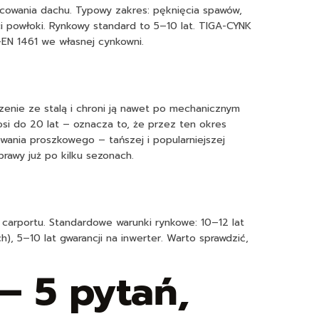
ocowania dachu. Typowy zakres: pęknięcia spawów,
ci powłoki. Rynkowy standard to 5–10 lat. TIGA-CYNK
-EN 1461 we własnej cynkowni.
enie ze stalą i chroni ją nawet po mechanicznym
i do 20 lat – oznacza to, że przez ten okres
ania proszkowego – tańszej i popularniejszej
awy już po kilku sezonach.
ę carportu. Standardowe warunki rynkowe: 10–12 lat
, 5–10 lat gwarancji na inwerter. Warto sprawdzić,
– 5 pytań,