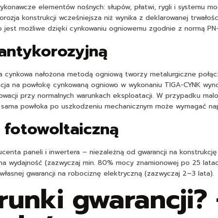
wykonawcze elementów nośnych: słupów, płatwi, rygli i systemu m
orozja konstrukcji wcześniejsza niż wynika z deklarowanej trwałoś
 co jest możliwe dzięki cynkowaniu ogniowemu zgodnie z normą PN
antykorozyjną
ka cynkowa nałożona metodą ogniową tworzy metalurgiczne połącz
ancja na powłokę cynkowaną ogniowo w wykonaniu TIGA-CYNK wynos
wacji przy normalnych warunkach eksploatacji. W przypadku malow
 a sama powłoka po uszkodzeniu mechanicznym może wymagać napr
ę fotowoltaiczną
ucenta paneli i inwertera – niezależną od gwarancji na konstrukcj
 na wydajność (zazwyczaj min. 80% mocy znamionowej po 25 latach)
łasnej gwarancji na robociznę elektryczną (zazwyczaj 2–3 lata).
runki gwarancji? 