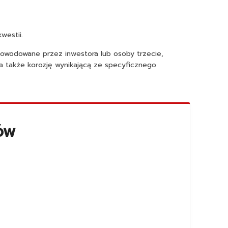
westii.
powodowane przez inwestora lub osoby trzecie,
a także korozję wynikającą ze specyficznego
ÓW