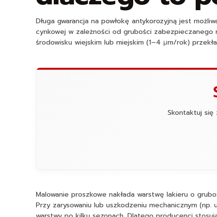
Długa gwarancja na powłokę antykorozyjną jest możli
cynkowej w zależności od grubości zabezpieczanego ma
środowisku wiejskim lub miejskim (1–4 µm/rok) przekła
Skontaktuj się
Malowanie proszkowe nakłada warstwę lakieru o gruboś
Przy zarysowaniu lub uszkodzeniu mechanicznym (np. 
warstwy po kilku sezonach. Dlatego producenci stosuj