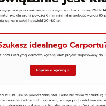
wa wyłącznie przy cynkowaniu ogniowym zgodnie z normą PN-EN 146
teriału: dla profili powyżej 6 mm minimalna grubość wynosi 85 µ
da się na trwałość powłoki 20–80 lat.
Szukasz idealnego Carportu
 z nami i otrzymaj darmową wycenę oraz projekt dopasowany do 
Poproś o wycenę »
ci 60–80 µm na powierzchnię stali. Farba nie wnika w strukturę 
uderzenie narzędziem lub pojazdem) korozja podpowłokowa może 
ący malowanie proszkowe rzadko oferują więcej niż 5–7 lat gwaran