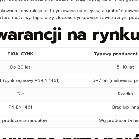
owana konstrukcja jest cynkowana na miejscu, a grubość powłok
, które może wystąpić przy zlecaniu cynkowania zewnętrznym po
arancji na rynku
TIGA-CYNK
Typowy producent 
Do 20 lat
5–10 lat
t (cynk ogniowy PN-EN 1461)
5–7 lat (malowanie p
Tak
Rzadko
PN-EN 1461
Brak lub inna
 producenta modułów
Wg producenta m