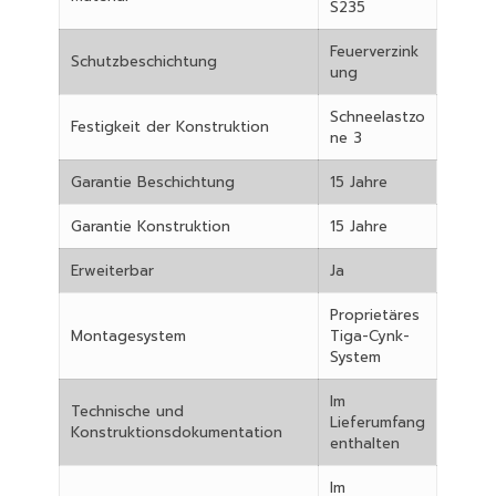
S235
Feuerverzink
Schutzbeschichtung
ung
Schneelastzo
Festigkeit der Konstruktion
ne 3
Garantie Beschichtung
15 Jahre
Garantie Konstruktion
15 Jahre
Erweiterbar
Ja
Proprietäres
Montagesystem
Tiga-Cynk-
System
Im
Technische und
Lieferumfang
Konstruktionsdokumentation
enthalten
Im