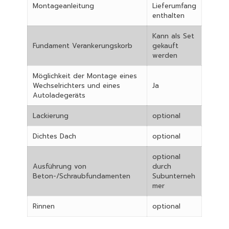
Montageanleitung
Lieferumfang
enthalten
Kann als Set
Fundament Verankerungskorb
gekauft
werden
Möglichkeit der Montage eines
Wechselrichters und eines
Ja
Autoladegeräts
Lackierung
optional
Dichtes Dach
optional
optional
Ausführung von
durch
Beton-/Schraubfundamenten
Subunterneh
mer
Rinnen
optional