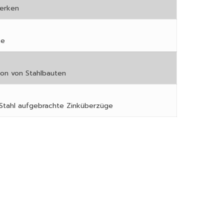
werken
ke
on von Stahlbauten
 Stahl aufgebrachte Zinküberzüge