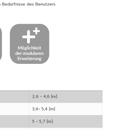
n Bedürfnisse des Benutzers.
2,6 ÷ 4,6 [m]
3,4÷ 5,4 [m]
5 ÷ 5,7 [m]