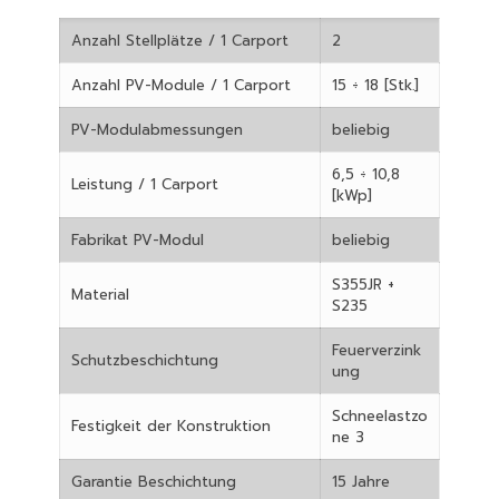
Anzahl Stellplätze / 1 Carport
2
Anzahl PV-Module / 1 Carport
15 ÷ 18 [Stk.]
PV-Modulabmessungen
beliebig
6,5 ÷ 10,8
Leistung / 1 Carport
[kWp]
Fabrikat PV-Modul
beliebig
S355JR +
Material
S235
Feuerverzink
Schutzbeschichtung
ung
Schneelastzo
Festigkeit der Konstruktion
ne 3
Garantie Beschichtung
15 Jahre