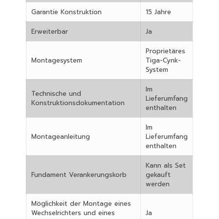
Garantie Konstruktion
15 Jahre
Erweiterbar
Ja
Proprietäres
Montagesystem
Tiga-Cynk-
System
Im
Technische und
Lieferumfang
Konstruktionsdokumentation
enthalten
Im
Montageanleitung
Lieferumfang
enthalten
Kann als Set
Fundament Verankerungskorb
gekauft
werden
Möglichkeit der Montage eines
Wechselrichters und eines
Ja