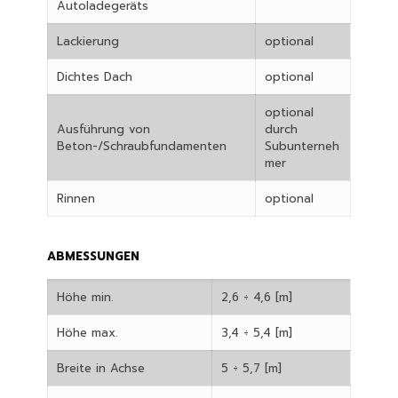
Autoladegeräts
Lackierung
optional
Dichtes Dach
optional
optional
Ausführung von
durch
Beton-/Schraubfundamenten
Subunterneh
mer
Rinnen
optional
ABMESSUNGEN
Höhe min.
2,6 ÷ 4,6 [m]
Höhe max.
3,4 ÷ 5,4 [m]
Breite in Achse
5 ÷ 5,7 [m]