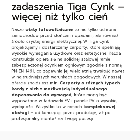
zadaszenia Tiga Cynk –
więcej niż tylko cień
Nasze
wiaty fotowoltaiczne
to nie tylko ochrona
samochodów przed słońcem i opadami, ale również
źródło czystej energii elektrycznej. W Tiga Cynk
projektujemy i dostarczamy carporty, które spełniają
wysokie wymagania użytkowe oraz estetyczne. Każda
konstrukcja opiera się na solidnej stalowej ramie
zabezpieczonej ocynkiem ogniowym zgodnie z normą
PN-EN 1461, co zapewnia jej wieloletnią trwałość nawet
w najtrudniejszych warunkach pogodowych. W naszej
ofercie znajdziesz m.in.
Carporty o różnych typach
każdy z nich z możliwością indywidualnego
dopasowania do wymagań
, które mogą być
wyposażone w ładowarki EV i panele PV o wysokiej
wydajności. Wszystko to w ramach
kompleksowej
obsługi
– od koncepcji, przez produkcję, aż po
profesjonalny montaż na Twojej posesji.