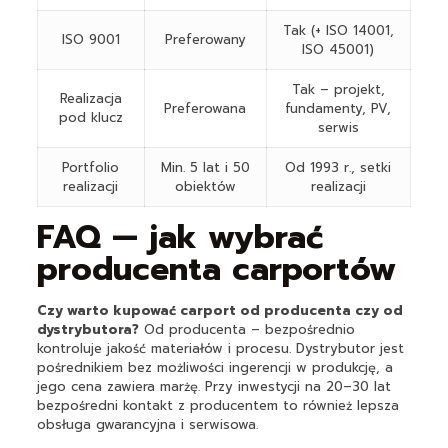
Tak (+ ISO 14001,
ISO 9001
Preferowany
ISO 45001)
Tak – projekt,
Realizacja
Preferowana
fundamenty, PV,
pod klucz
serwis
Portfolio
Min. 5 lat i 50
Od 1993 r., setki
realizacji
obiektów
realizacji
FAQ — jak wybrać
producenta carportów
Czy warto kupować carport od producenta czy od
dystrybutora?
Od producenta – bezpośrednio
kontroluje jakość materiałów i procesu. Dystrybutor jest
pośrednikiem bez możliwości ingerencji w produkcję, a
jego cena zawiera marżę. Przy inwestycji na 20–30 lat
bezpośredni kontakt z producentem to również lepsza
obsługa gwarancyjna i serwisowa.