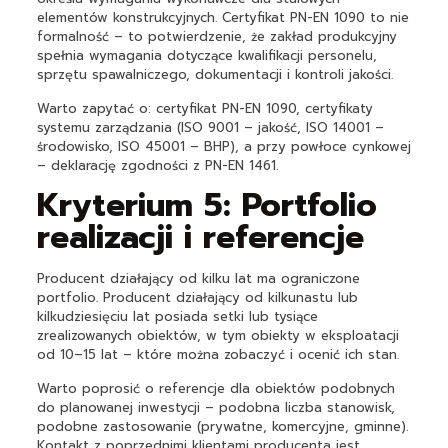
elementów konstrukcyjnych. Certyfikat PN-EN 1090 to nie
formalność – to potwierdzenie, że zakład produkcyjny
spełnia wymagania dotyczące kwalifikacji personelu,
sprzętu spawalniczego, dokumentacji i kontroli jakości.
Warto zapytać o: certyfikat PN-EN 1090, certyfikaty
systemu zarządzania (ISO 9001 – jakość, ISO 14001 –
środowisko, ISO 45001 – BHP), a przy powłoce cynkowej
– deklarację zgodności z PN-EN 1461.
Kryterium 5: Portfolio
realizacji i referencje
Producent działający od kilku lat ma ograniczone
portfolio. Producent działający od kilkunastu lub
kilkudziesięciu lat posiada setki lub tysiące
zrealizowanych obiektów, w tym obiekty w eksploatacji
od 10–15 lat – które można zobaczyć i ocenić ich stan.
Warto poprosić o referencje dla obiektów podobnych
do planowanej inwestycji – podobna liczba stanowisk,
podobne zastosowanie (prywatne, komercyjne, gminne).
Kontakt z poprzednimi klientami producenta jest