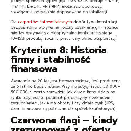
pełnym spektrum typów (np. TIGA-CYNK oferuje Y-i/Y-h,
T-i/T-h, L-i/L-h, 4N i 4NP) może zaproponować
rozwiązanie optymalnie dopasowane do lokalizacji.
Dla
carportów fotowoltaicznych
dobór typu konstrukcji
bezpośrednio wpływa na roczny uzysk energii – różnica
między optymalną a nieoptymalna konfiguracją sięga
10–15% produkcji rocznie przez cały okres eksploatacji.
Kryterium 8: Historia
firmy i stabilność
finansowa
Gwarancja na 20 lat jest bezwartościowa, jeśli producent
za 5 lat nie będzie istniał. Przy inwestycji rzędu 50 000–
500 000 zł warto sprawdzić: jak długo firma działa na
rynku, czy jest to podmiot produkcyjny z zakładem i
zatrudnieniem, jakie ma obroty i czy działa zysk (KRS,
dane finansowe są publiczne dla spółek kapitałowych).
Czerwone flagi – kiedy
zrezygnować z oferty